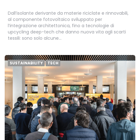
Dall’isolante derivante da materie riciclate e rinnovabili,
al componente fotovoltaico sviluppato per
l’integrazione architettonica, fino a tecnologie di
upcycling deep-tech che danno nuova vita agli scarti
tessili: sono solo alcune…
SUSTAINABILITY
TECH