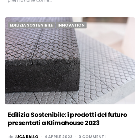
premiazione come…
EDILIZIA SOSTENIBILE
INNOVATION
Edilizia Sostenibile: i prodotti del futuro
presentati a Klimahouse 2023
PUBBLICATO
da
LUCA RALLO
4 APRILE 2023
0 COMMENTI