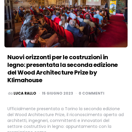
Nuovi orizzonti per le costruzioni in
legno: presentata la seconda edizione
del Wood Architecture Prize by
Klimahouse
PUBBLICATO
da
LUCA RALLO
15 GIUGNO 2023
0 COMMENTI
Ufficialmente presentata a Torino la seconda edizione
del Wood Architecture Prize, il riconoscimento aperto ad
architetti, ingegneri, committenti e innovatori del
settore costruttivo in legno: appuntamento con la