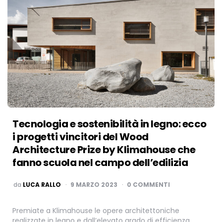
Tecnologia e sostenibilità in legno: ecco
i progetti vincitori del Wood
Architecture Prize by Klimahouse che
fanno scuola nel campo dell’edilizia
PUBBLICATO
da
LUCA RALLO
9 MARZO 2023
0 COMMENTI
Premiate a Klimahouse le opere architettoniche
realizzate in legno e dall’elevato grado di efficienza