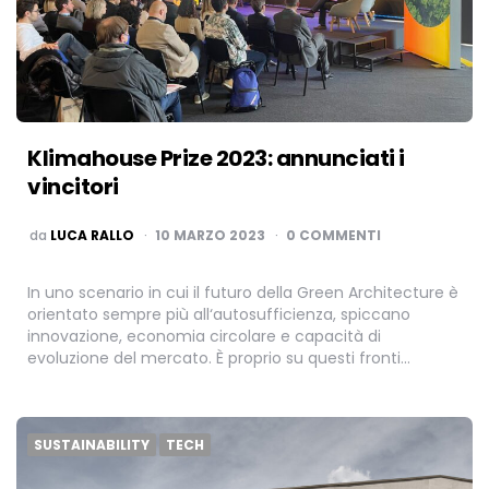
Klimahouse Prize 2023: annunciati i
vincitori
PUBBLICATO
da
LUCA RALLO
10 MARZO 2023
0 COMMENTI
In uno scenario in cui il futuro della Green Architecture è
orientato sempre più all‘autosufficienza, spiccano
innovazione, economia circolare e capacità di
evoluzione del mercato. È proprio su questi fronti…
SUSTAINABILITY
TECH