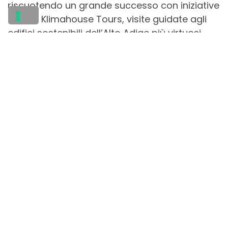
riscuotendo un grande successo con iniziative
come i Klimahouse Tours, visite guidate agli
edifici sostenibili dell’Alto Adige più virtuosi,
organizzate in collaborazione con la
Fondazione Architettura, il Klimahouse
Congress e il Klimahouse Wood Summit, i due
appuntamenti annuali dedicati
all’approfondimento rispettivamente del New
European Bauhaus e del mondo del legno.
Riscontro positivo anche per lo spazio
divulgativo di Isola Ursa che, ancora una volta,
ha coinvolto tanti studenti e un ampio
pubblico interessato ad approfondire i temi di
responsabilità e impatto ambientale.