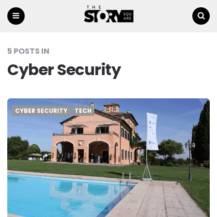
Menu
Ricerca
5 POSTS IN
Cyber Security
CYBER SECURITY
TECH