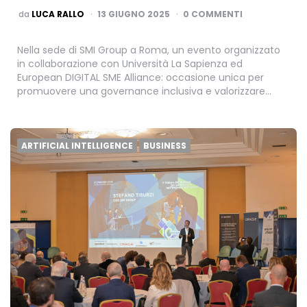
PUBBLICATO
da
LUCA RALLO
13 GIUGNO 2025
0 COMMENTI
Nella sede di SMI Group a Roma, un evento organizzato
in collaborazione con Università La Sapienza ed
European DIGITAL SME Alliance: occasione unica per
promuovere una governance inclusiva e valorizzare…
ARTIFICIAL INTELLIGENCE
BUSINESS