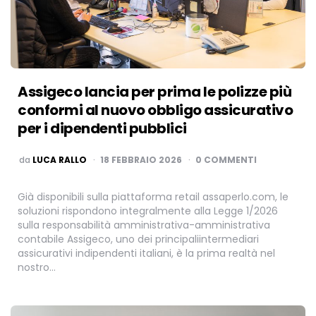
Assigeco lancia per prima le polizze più
conformi al nuovo obbligo assicurativo
per i dipendenti pubblici
PUBBLICATO
da
LUCA RALLO
18 FEBBRAIO 2026
0 COMMENTI
Già disponibili sulla piattaforma retail assaperlo.com, le
soluzioni rispondono integralmente alla Legge 1/2026
sulla responsabilità amministrativa-amministrativa
contabile Assigeco, uno dei principaliintermediari
assicurativi indipendenti italiani, è la prima realtà nel
nostro…