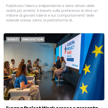
Pubblicato l’elenco indipendente e data-driven delle
realtà più ambite: è basato sulle preferenze di oltre un
milione di giovani talenti e sui ‘comportamenti’ delle
aziende stesse Joinrs, la piattaforma di…
EVENTI
INNOVATION