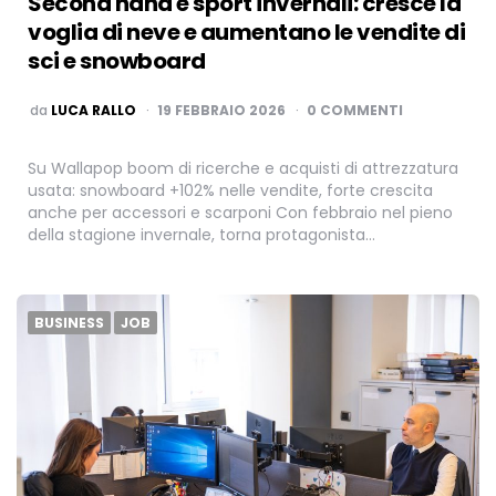
Second hand e sport invernali: cresce la
voglia di neve e aumentano le vendite di
sci e snowboard
PUBBLICATO
da
LUCA RALLO
19 FEBBRAIO 2026
0 COMMENTI
Su Wallapop boom di ricerche e acquisti di attrezzatura
usata: snowboard +102% nelle vendite, forte crescita
anche per accessori e scarponi Con febbraio nel pieno
della stagione invernale, torna protagonista…
BUSINESS
JOB