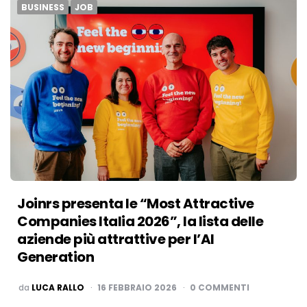
BUSINESS
JOB
Joinrs presenta le “Most Attractive
Companies Italia 2026”, la lista delle
aziende più attrattive per l’AI
Generation
PUBBLICATO
da
LUCA RALLO
16 FEBBRAIO 2026
0 COMMENTI