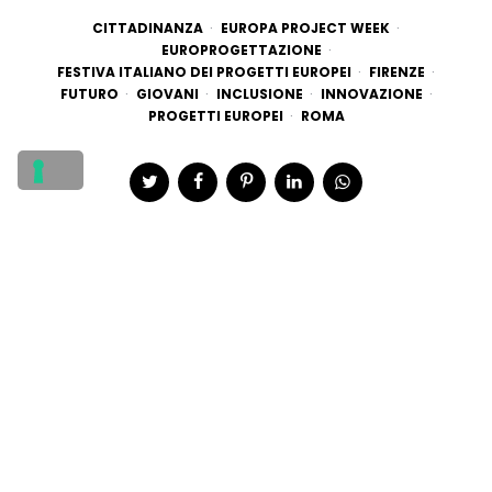
CITTADINANZA
EUROPA PROJECT WEEK
EUROPROGETTAZIONE
FESTIVA ITALIANO DEI PROGETTI EUROPEI
FIRENZE
FUTURO
GIOVANI
INCLUSIONE
INNOVAZIONE
PROGETTI EUROPEI
ROMA
Post
navigation
POST PRECEDENTE
AI Festival svela il futuro: da Milano gli
statement dell'IA internazionale tra
nuovi standard di business e