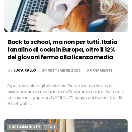
Back to school, ma non per tutti. Italia
fanalino di coda in Europa, oltre il 12%
dei giovani fermo alla licenza media
PUBBLICATO
da
LUCA RALLO
24 SETTEMBRE 2022
0 COMMENTI
Dipalo, scuola digitale Janus: “Serve innovazione per
assecondare la rivoluzione dell’apprendimento. Solo così
colmiamo il gap con l’UE” Il 12,7% di giovani italiani tra i 18
e i 24 anni,…
SUSTAINABILITY
TECH