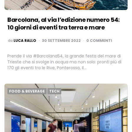
Barcolana, al via l’edizione numero 54:
10 giorni di eventi tra terra e mare
PUBBLICATO
da
LUCA RALLO
30 SETTEMBRE 2022
0 COMMENTI
Prende il via #Barcolana54, la grande festa del mare di
Trieste che si svolge in acqua ma non solo: pronti più di
170 gli eventi tra le Rive, Ponterosso, Il…
FOOD & BEVERAGE
TECH