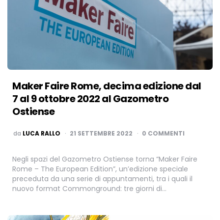
Maker Faire Rome, decima edizione dal
7 al 9 ottobre 2022 al Gazometro
Ostiense
PUBBLICATO
da
LUCA RALLO
21 SETTEMBRE 2022
0 COMMENTI
Negli spazi del Gazometro Ostiense torna “Maker Faire
Rome – The European Edition”, un’edizione speciale
preceduta da una serie di appuntamenti, tra i quali il
nuovo format Commonground: tre giorni di…