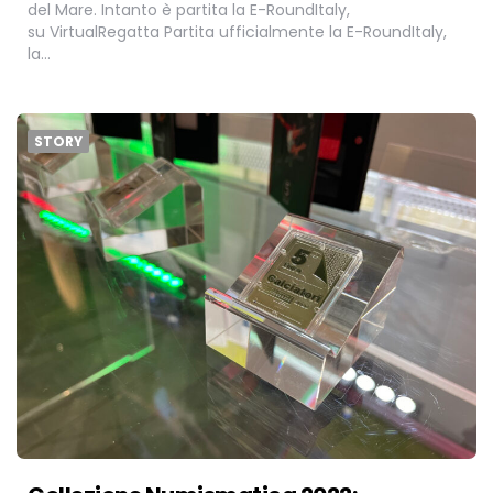
del Mare. Intanto è partita la E-RoundItaly,
su VirtualRegatta Partita ufficialmente la E-RoundItaly,
la…
STORY