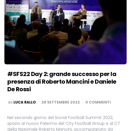
#SFS22 Day 2: grande successo per la
presenza di Roberto Mancini e Daniele
De Rossi
PUBBLICATO
da
LUCA RALLO
28 SETTEMBRE 2022
0 COMMENTI
Nel secondo giorno del Social Football Summit 2022,
spazio al nuovo Palermo del City Football Group e al CT
della Nazionale Roberto Mancini, accompagnato da