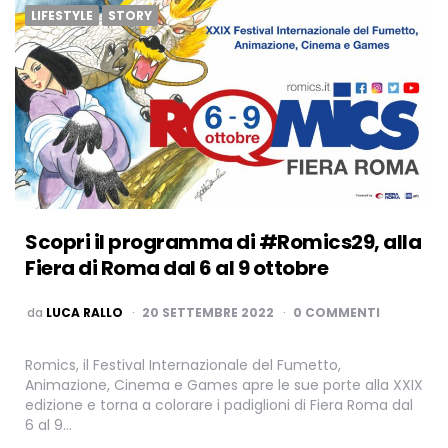
LIFESTYLE
STORY
Scopri il programma di #Romics29, alla
Fiera di Roma dal 6 al 9 ottobre
PUBBLICATO
da
LUCA RALLO
20 SETTEMBRE 2022
0 COMMENTI
Romics, il Festival Internazionale del Fumetto,
Animazione, Cinema e Games apre le sue porte alla XXIX
edizione e torna a colorare i padiglioni di Fiera Roma dal
6 al 9…