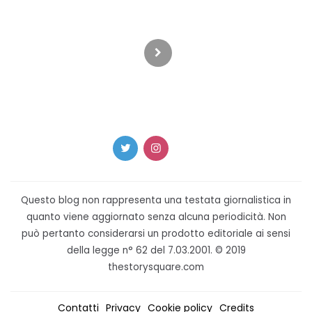
Paginazione
degli
articoli
Questo blog non rappresenta una testata giornalistica in
quanto viene aggiornato senza alcuna periodicità. Non
può pertanto considerarsi un prodotto editoriale ai sensi
della legge n° 62 del 7.03.2001. © 2019
thestorysquare.com
Contatti
Privacy
Cookie policy
Credits