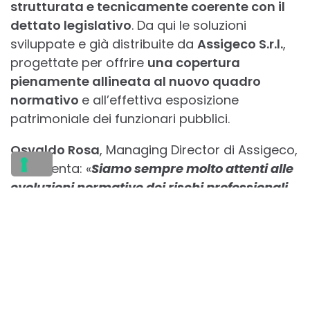
strutturata e tecnicamente coerente con il
dettato legislativo
. Da qui le soluzioni
sviluppate e già distribuite da
Assigeco S.r.l.
,
progettate per offrire
una copertura
pienamente allineata al nuovo quadro
normativo
e all’effettiva esposizione
patrimoniale dei funzionari pubblici.
Osvaldo Rosa
, Managing Director di Assigeco,
commenta: «
Siamo sempre molto attenti alle
evoluzioni normative dei rischi professionali
e, essendo da molto tempo sul mercato,
coniughiamo la nostra consolidata expertise
con la velocità nella costruzione di prodotti
pienamente conformi, in grado di tutelare i
nostri clienti dai loro rischi professionali
».