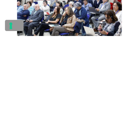
Media, formazione e
cooperazione territoriale
La sessione conclusiva sarà dedicata proprio
al ruolo dei media e dei giornalisti della rete
Greenaccord, con la consegna del
Greenaccord International Media Award a una
realtà nordamericana impegnata nella
narrazione delle sfide climatiche.