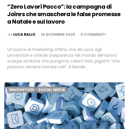
“Zero Lavori Pacco”: la campagna di
Joinrs che smaschera le false promesse
a Natale e sul lavoro
PUBBLICATO
da
LUCA RALLO
16 DICEMBRE 2025
0 COMMENTI
Un’azione di marketing offline che dà voce agli
universitari e chiede trasparenza nel mondo del lavoro
Sciarpe acriliche che pungono, calzini tristi, pigiami “che
possono sempre tornare utili”. A Natale…
INNOVATION
SOCIAL MEDIA