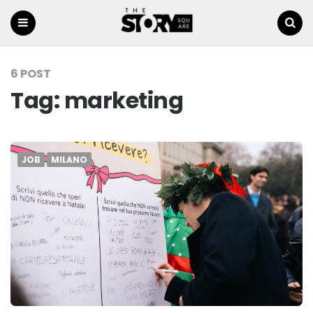
Menu
Ricerca
6 POST
Tag:
marketing
JOB
MILANO