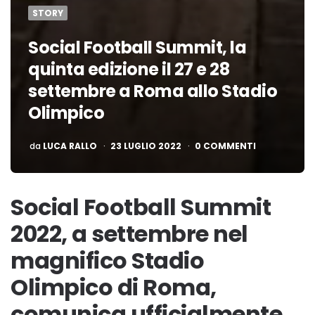
STORY
Social Football Summit, la
quinta edizione il 27 e 28
settembre a Roma allo Stadio
Olimpico
PUBBLICATO
da
LUCA RALLO
23 LUGLIO 2022
0 COMMENTI
Social Football Summit
2022, a settembre nel
magnifico Stadio
Olimpico di Roma,
comunica ufficialmente