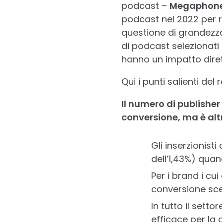
podcast –
Megaphone
podcast nel 2022 per rif
questione di grandezza
di podcast selezionati 
hanno un impatto dirett
Qui i punti salienti del
Il numero di publisher
conversione, ma è alt
Gli inserzionist
dell’1,43%) qua
Per i brand i cui
conversione sce
In tutto il setto
efficace per la 