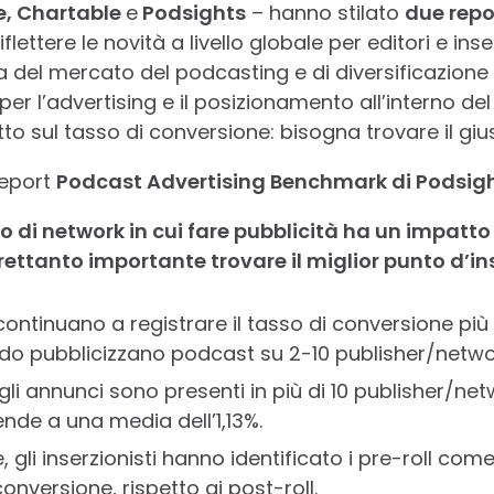
, Chartable
e
Podsights
– hanno stilato
due repo
lettere le novità a livello globale per editori e inse
 del mercato del podcasting e di diversificazione d
per l’advertising e il posizionamento all’interno d
o sul tasso di conversione: bisogna trovare il gius
 report
Podcast Advertising Benchmark di Podsigh
 o di network in cui fare pubblicità ha un impatto 
rettanto importante trovare il miglior punto d’in
i continuano a registrare il tasso di conversione pi
ndo pubblicizzano podcast su 2-10 publisher/netwo
 gli annunci sono presenti in più di 10 publisher/netw
nde a una media dell’1,13%.
re, gli inserzionisti hanno identificato i pre-roll c
conversione, rispetto ai post-roll.