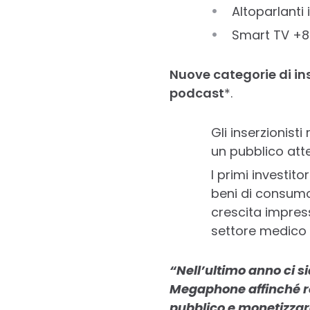
Altoparlanti 
Smart TV +
Nuove categorie di ins
podcast
*.
Gli inserzionis
un pubblico att
I primi investit
beni di consumo 
crescita impress
settore medico 
“Nell’ultimo anno ci s
Megaphone affinché res
pubblico e monetizzare