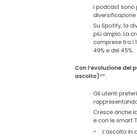
I podcast sono p
diversificazione
Su Spotify, la d
più ampio. La cr
comprese tra i 1
49% e del 45%.
Con l’evoluzione del 
ascolto)
**.
Gli utenti prefer
rappresentando 
Cresce anche la 
e con le smart 
L’ascolto in