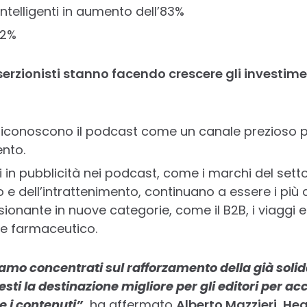
intelligenti in aumento dell’83%
82%
erzionisti stanno facendo crescere gli investimen
ti riconoscono il podcast come un canale prezioso 
ento.
ori in pubblicità nei podcast, come i marchi del sett
e dell’intrattenimento, continuano a essere i più a
ionante in nuove categorie, come il B2B, i viaggi e i
e farmaceutico.
iamo concentrati sul rafforzamento della già solida
ti la destinazione migliore per gli editori per acc
 i contenuti”,
ha affermato
Alberto Mazzieri, He