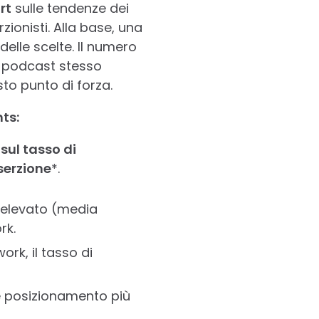
rt
sulle tendenze dei
rzionisti. Alla base, una
elle scelte. Il numero
el podcast stesso
to punto di forza.
ts:
sul tasso di
serzione
*.
ù elevato (media
rk.
ork, il tasso di
ome posizionamento più