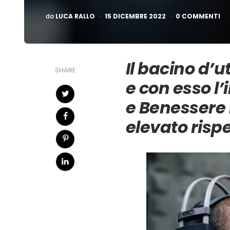
PUBBLICATO
da
LUCA RALLO
15 DICEMBRE 2022
0 COMMENTI
Il bacino d’u
SHARE
e con esso l’
e Benessere h
elevato rispe