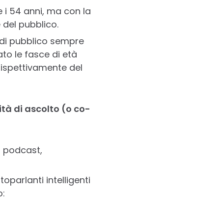
e i 54 anni, ma con la
 del pubblico.
o di pubblico sempre
to le fasce di età
 rispettivamente del
tà di ascolto (o co-
ei podcast,
oparlanti intelligenti
o: