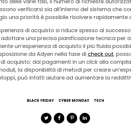
to delle varie fasi, il numero di richieste autorizzat
ssono verificarsi sia all’interno del sistema che con
io una priorità è possibile risolvere rapidamente 
sperienza di acquisto si riduce spesso al successo 
adottare una precisa pianificazione tecnica per af
iente un’esperienza di acquisto il più fluida possib
isposizione da Adyen nella fase di
check out
, poss
o di acquisto: dai pagamenti in un click alla compi
 moduli, la disponibilità di metodi per creare un’e
toppi, può infatti aiutare ad aumentare la redditti
BLACK FRIDAY
CYBER MONDAY
TECH