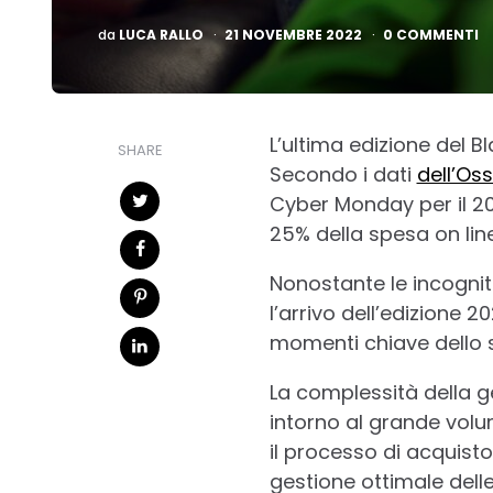
PUBBLICATO
da
LUCA RALLO
21 NOVEMBRE 2022
0 COMMENTI
L’ultima edizione del B
SHARE
Secondo i dati
dell’Oss
Cyber Monday per il 2021
25% della spesa on lin
Nonostante le incognit
l’arrivo dell’edizione 
momenti chiave dello 
La complessità della ge
intorno al grande volu
il processo di acquis
gestione ottimale dell