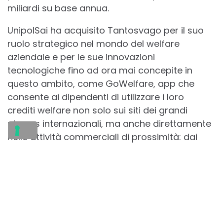
miliardi su base annua.
UnipolSai ha acquisito Tantosvago per il suo
ruolo strategico nel mondo del welfare
aziendale e per le sue innovazioni
tecnologiche fino ad ora mai concepite in
questo ambito, come GoWelfare, app che
consente ai dipendenti di utilizzare i loro
crediti welfare non solo sui siti dei grandi
players internazionali, ma anche direttamente
nelle attività commerciali di prossimità: dai
negozi di abbigliamento a quelli sanitari e
altro, generando economia circolare basata
sul welfare territoriale.
FLEXIBLE BENEFIT
TANTOSVAGO
UNIPOLSAI