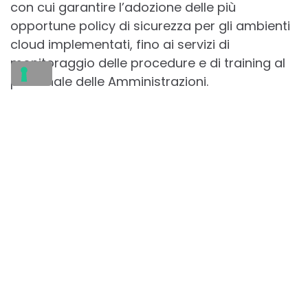
con cui garantire l’adozione delle più
opportune policy di sicurezza per gli ambienti
cloud implementati, fino ai servizi di
monitoraggio delle procedure e di training al
personale delle Amministrazioni.
CLOUD
ENGINEERING
INNOVAZIONE
LEONARDO
PA
SMI
TECH
Post
navigation