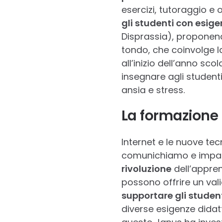
esercizi, tutoraggio e 
gli studenti con esige
Disprassia), proponend
tondo, che coinvolge la
all’inizio dell’anno sco
insegnare agli student
ansia e stress.
La formazione p
Internet e le nuove te
comunichiamo e impar
rivoluzione
dell’appren
possono offrire un val
supportare gli studen
diverse esigenze didatt