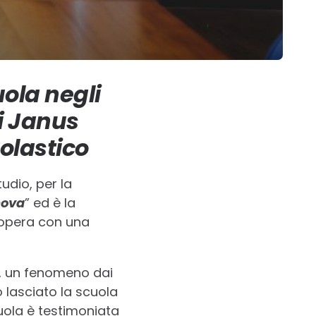
uola negli
di Janus
olastico
studio, per la
nova
” ed è la
e opera con una
, un fenomeno dai
 lasciato la scuola
cuola è testimoniata