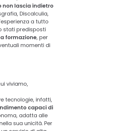
 non lascia indietro
sgrafia, Discalculia,
’esperienza a tutto
 stati predisposti
lla formazione
, per
ventuali momenti di
ui viviamo,
tecnologie, infatti,
rendimento capaci di
tonoma, adatta alle
ella sua unicità. Per