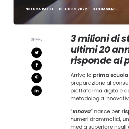
PUBBLICATO
da
LUCA RALLO
13 LUGLIO 2022
0 COMMENTI
3 milioni di 
SHARE
ultimi 20 an
risponde al 
Arriva la
prima scuola
preparazione al conseg
piattaforma digitale d
metodologia innovativa 
“
Innova
” nasce per
ri
numeri drammatici, un 
media superiore negli u