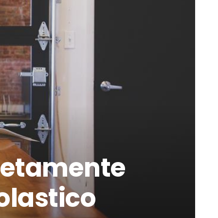
pletamente
olastico