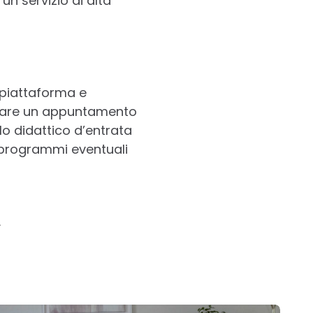
un servizio di alta
a piattaforma e
ssare un appuntamento
ello didattico d’entrata
i programmi eventuali
A