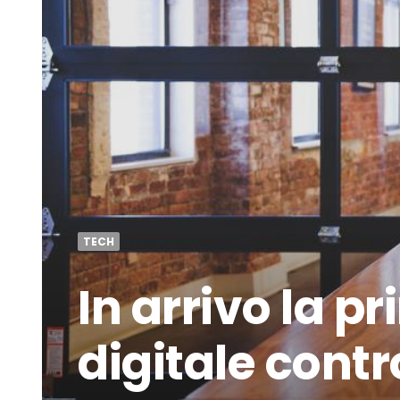
TECH
In arrivo la 
digitale cont