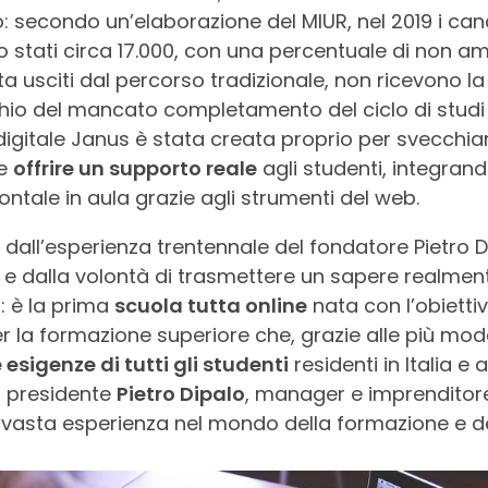
: secondo un’elaborazione del MIUR, nel 2019 i cand
 stati circa 17.000, con una percentuale di non amm
olta usciti dal percorso tradizionale, non ricevono l
chio del mancato completamento del ciclo di studi
igitale Janus è stata creata proprio per svecchia
 e
offrire un supporto reale
agli studenti, integran
ontale in aula grazie agli strumenti del web.
dall’esperienza trentennale del fondatore Pietro 
e dalla volontà di trasmettere un sapere realment
: è la prima
scuola tutta online
nata con l’obietti
er la formazione superiore che, grazie alle più mo
esigenze di tutti gli studenti
residenti in Italia e 
il presidente
Pietro Dipalo
, manager e imprenditore
a vasta esperienza nel mondo della formazione e del