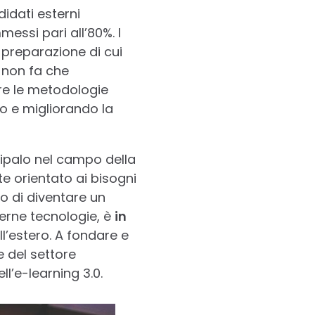
idati esterni
essi pari all’80%. I
a preparazione di cui
 non fa che
re le metodologie
do e migliorando la
Dipalo nel campo della
e orientato ai bisogni
vo di diventare un
derne tecnologie, è
in
all’estero. A fondare e
 del settore
l’e-learning 3.0.