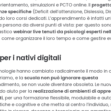
orientamento, simulazioni e PCTO online. Il
progetto
nze specifiche
(Deficit dell’attenzione, Dislessia, Di
o loro corsi dedicati. L’apprendimento è infatti un
 persona da diversi punti di vista: per questo sono
lastico
webinar live tenuti da psicologi esperti ne
i come organizzare il loro tempo e come gestire e
er i nativi digitali
cnologie hanno cambiato radicalmente il modo in c
iamo, e la
scuola non può ignorare questa
dimento, se non vuole diventare obsoleta. Le nuove 
ido aiuto per la
realizzazione di ambienti di app
ti
, per una formazione flessibile, modulabile e au
iche e cognitive e che metta al centro l’individuo, n