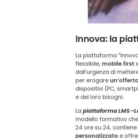
Innova: la piat
La piattaforma “Innova
flessibile,
mobile first
e
dall’urgenza di metter
per erogare
un’offert
dispositivi (PC, smartp
e dei loro bisogni.
La
piattaforma LMS -
modello formativo che 
24 ore su 24, contiene 
personalizzato
e offre