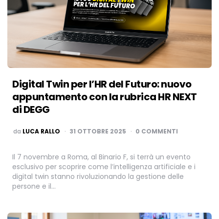
Digital Twin per l’HR del Futuro: nuovo
appuntamento con la rubrica HR NEXT
di DEGG
PUBBLICATO
da
LUCA RALLO
31 OTTOBRE 2025
0 COMMENTI
Il 7 novembre a Roma, al Binario F, si terrà un evento
esclusivo per scoprire come l’intelligenza artificiale e i
digital twin stanno rivoluzionando la gestione delle
persone e il…