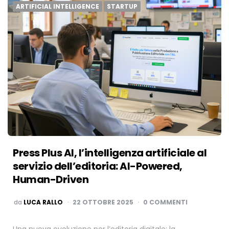
ARTIFICIAL INTELLIGENCE
STARTUP
Press Plus AI, l’intelligenza artificiale al
servizio dell’editoria: AI-Powered,
Human-Driven
PUBBLICATO
da
LUCA RALLO
22 OTTOBRE 2025
0 COMMENTI
Una nuova evoluzione per l’editoria digitale: la