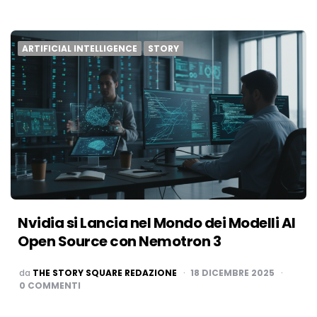
ARTIFICIAL INTELLIGENCE
STORY
Nvidia si Lancia nel Mondo dei Modelli AI
Open Source con Nemotron 3
PUBBLICATO
da
THE STORY SQUARE REDAZIONE
18 DICEMBRE 2025
0 COMMENTI