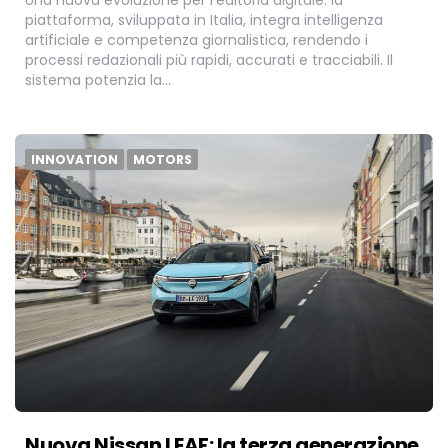
piattaforma, sviluppata in Italia, integra intelligenza
artificiale e competenza giornalistica, rendendo i
processi redazionali più rapidi, accurati e tracciabili. Il
sistema potenzia la…
INNOVATION
MOTORS
Nuova Nissan LEAF: la terza generazione