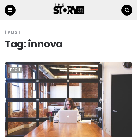
Menu
Ricerca
1 POST
Tag:
innova
TECH