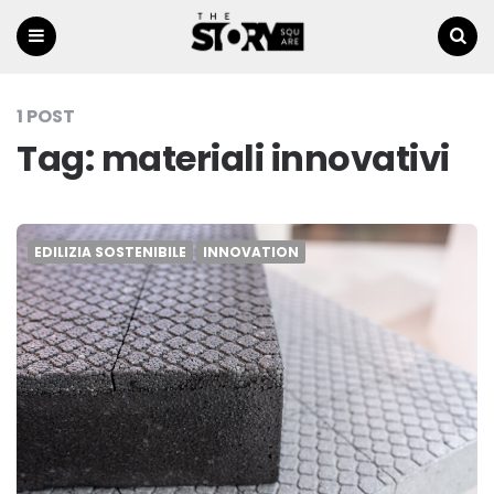
Menu
Ricerca
1 POST
Tag:
materiali innovativi
EDILIZIA SOSTENIBILE
INNOVATION