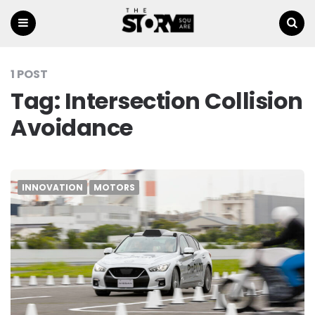
Menu
Ricerca
1 POST
Tag:
Intersection Collision
Avoidance
INNOVATION
MOTORS