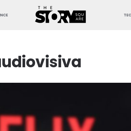
ANCE
TE
audiovisiva