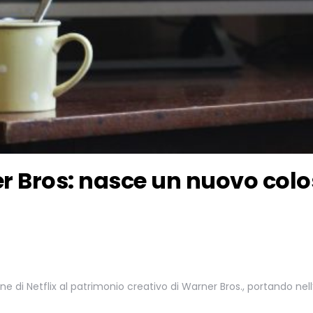
er Bros: nasce un nuovo col
zione di Netflix al patrimonio creativo di Warner Bros., portando n