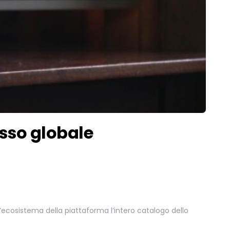
osso globale
ell’ecosistema della piattaforma l’intero catalogo dello