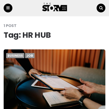
Menu
Ricerca
1 POST
Tag:
HR HUB
BUSINESS
JOB