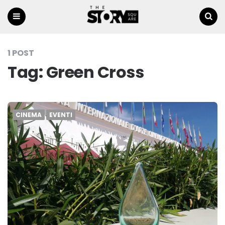
Menu
Ricerca
1 POST
Tag:
Green Cross
CINEMA
EVENTI