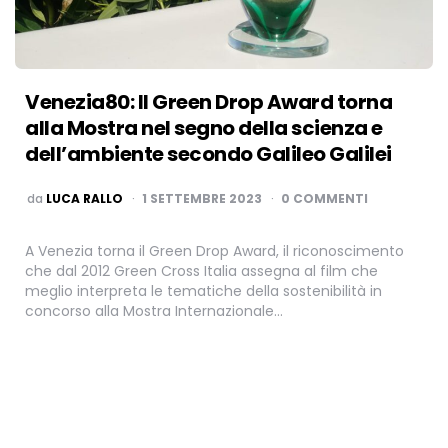
Venezia80: Il Green Drop Award torna
alla Mostra nel segno della scienza e
dell’ambiente secondo Galileo Galilei
PUBBLICATO
da
LUCA RALLO
1 SETTEMBRE 2023
0 COMMENTI
A Venezia torna il Green Drop Award, il riconoscimento
che dal 2012 Green Cross Italia assegna al film che
meglio interpreta le tematiche della sostenibilità in
concorso alla Mostra Internazionale…