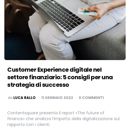
Customer Experience digitale nel
settore finanziario: 5 consigli per una
strategia di successo
PUBBLICATO
da
LUCA RALLO
11 GENNAIO 2022
0 COMMENTI
Contentsquare presenta il report «The future of
finance» che analizza l’impatto della digitalizzazione sul
rapporto con i clienti.