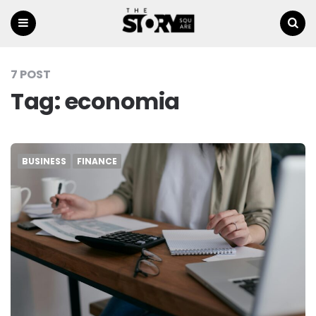
Menu
Ricerca
7 POST
Tag:
economia
BUSINESS
FINANCE