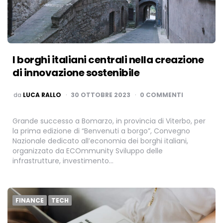
I borghi italiani centrali nella creazione
di innovazione sostenibile
PUBBLICATO
da
LUCA RALLO
30 OTTOBRE 2023
0 COMMENTI
Grande successo a Bomarzo, in provincia di Viterbo, per
la prima edizione di “Benvenuti a borgo”, Convegno
Nazionale dedicato all’economia dei borghi italiani,
organizzato da ECOmmunity Sviluppo delle
infrastrutture, investimento…
FINANCE
TECH