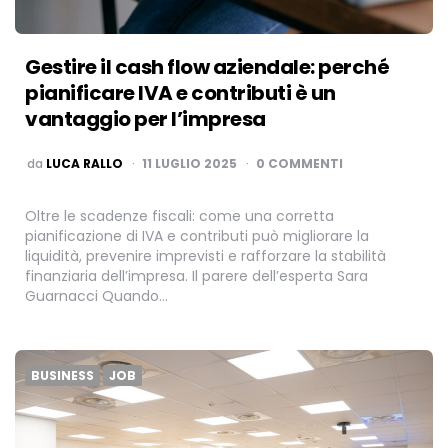
Gestire il cash flow aziendale: perché
pianificare IVA e contributi è un
vantaggio per l’impresa
PUBBLICATO
da
LUCA RALLO
11 LUGLIO 2025
0 COMMENTI
Oltre le scadenze fiscali: come una corretta
pianificazione di IVA e contributi può migliorare la
liquidità, prevenire imprevisti e rafforzare la stabilità
finanziaria dell’impresa. Il parere dell’esperta Sara
Guarnacci Quando…
BUSINESS
JOB