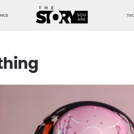
ANCE
TE
thing