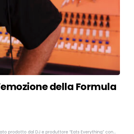
l’emozione della Formula
 stato prodotto dal DJ e produttore “Eats Everything” con…