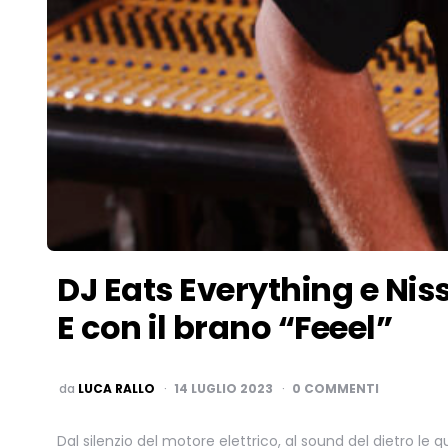
DJ Eats Everything e Ni
E con il brano “Feeel”
PUBBLICATO
da
LUCA RALLO
14 LUGLIO 2023
0 COMMENTI
Dal silenzio del motore elettrico, al sound del dietro le 