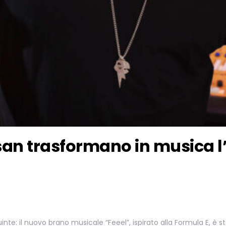
ssan trasformano in musica 
quinte: il nuovo brano musicale “Feeel”, ispirato alla Formula E, è