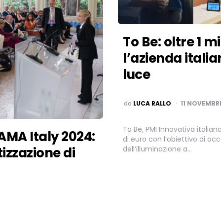
To Be: oltre 1 m
l’azienda italia
luce
PUBBLICATO
da
LUCA RALLO
11 NOVEMBR
To Be, PMI Innovativa italiana 
AMA Italy 2024:
di euro con l’obiettivo di acc
dell’illuminazione a…
izzazione di