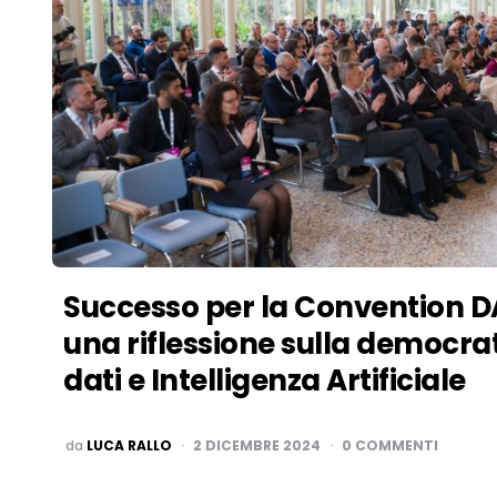
Successo per la Convention D
una riflessione sulla democrat
dati e Intelligenza Artificiale
PUBBLICATO
da
LUCA RALLO
2 DICEMBRE 2024
0 COMMENTI