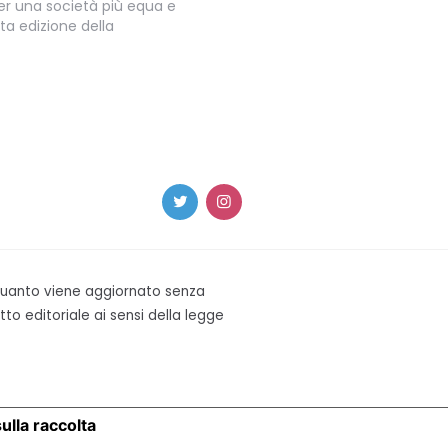
 per una società più equa e
a edizione della
 quanto viene aggiornato senza
to editoriale ai sensi della legge
ulla raccolta
LE TUE PREFERENZE RELATIVE ALLA P