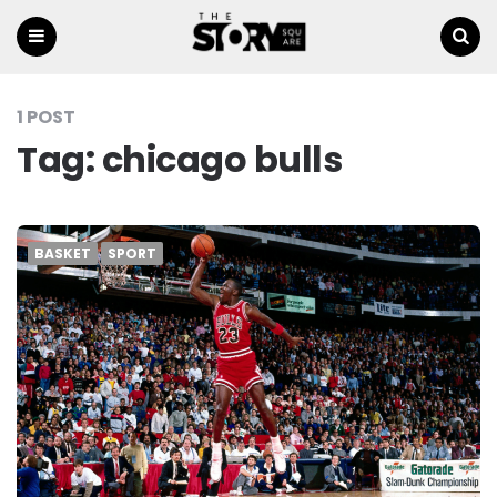
Menu
Ricerca
1 POST
Tag:
chicago bulls
BASKET
SPORT