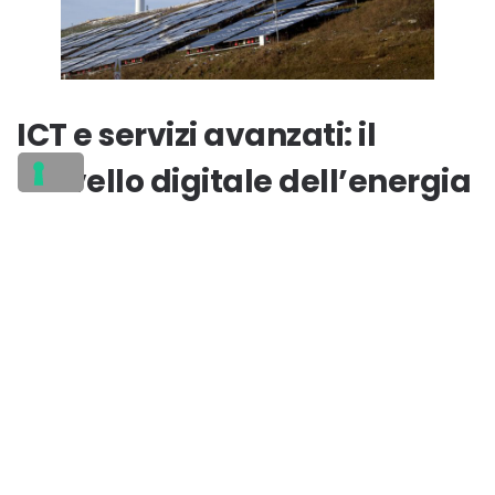
ICT e servizi avanzati: il
cervello digitale dell’energia
Accanto ai settori direttamente legati
all’energia, cresce il ruolo strategico dell’
ICT e
dei servizi digitali avanzati
, che
rappresentano la base tecnologica per la
gestione intelligente dei sistemi energetici.
Il report evidenzia una forte domanda di
professionisti come: