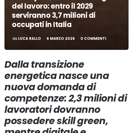
del lavoro: entro il 2029
serviranno 3,7 milioni di
occupati in Italia
PUBBLICATO
da
LUCA RALLO
6 MARZO 2026
0 COMMENTI
Dalla transizione
energetica nasce una
nuova domanda di
competenze: 2,3 milioni di
lavoratori dovranno
possedere skill green,
mentre digitale e