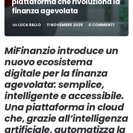
piattaforma che rivoluziona la
finanza agevolata
PUBBLICATO
da
LUCA RALLO
11 NOVEMBRE 2025
0 COMMENTI
MiFinanzio introduce un
nuovo ecosistema
digitale per la finanza
agevolata: semplice,
intelligente e accessibile.
Una piattaforma in cloud
che, grazie all’intelligenza
artificiale, automatizza la