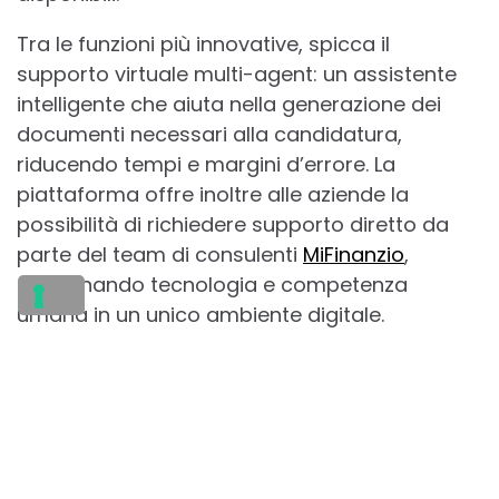
Tra le funzioni più innovative, spicca il
supporto virtuale multi-agent: un assistente
intelligente che aiuta nella generazione dei
documenti necessari alla candidatura,
riducendo tempi e margini d’errore. La
piattaforma offre inoltre alle aziende la
possibilità di richiedere supporto diretto da
parte del team di consulenti
MiFinanzio
,
combinando tecnologia e competenza
umana in un unico ambiente digitale.
“
Abbiamo deciso di cambiare le regole del
gioco e costruire un nuovo ecosistema di
finanza agevolata. Con MiFi, vogliamo offrire
a imprese e professionisti uno strumento
concreto per individuare e ottenere le migliori