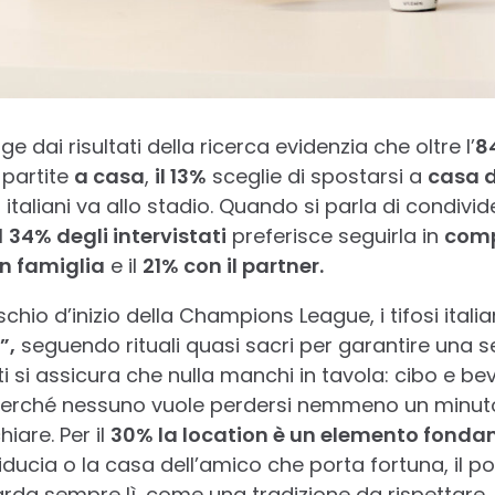
 dai risultati della ricerca evidenzia che oltre l’
8
 partite
a casa
,
il 13%
sceglie di spostarsi a
casa d
 italiani va allo stadio. Quando si parla di condivi
l
34% degli intervistati
preferisce seguirla in
comp
in famiglia
e il
21% con il partner.
schio d’inizio della Champions League, i tifosi itali
”,
seguendo rituali quasi sacri per garantire una ser
i si assicura che nulla manchi in tavola: cibo e 
, perché nessuno vuole perdersi nemmeno un minuto
are. Per il
30% la location è un elemento fond
i fiducia o la casa dell’amico che porta fortuna, il
arda sempre lì, come una tradizione da rispettare. 