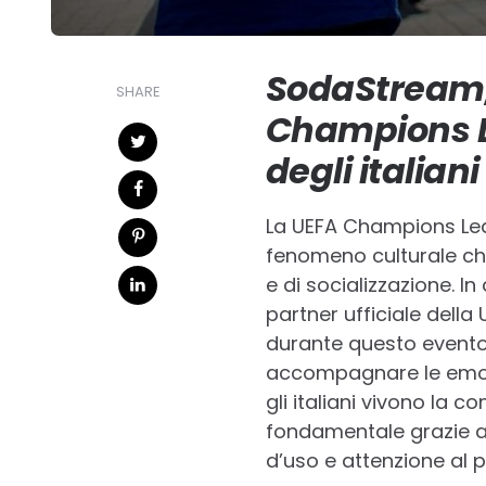
SodaStream, 
SHARE
Champions L
degli italian
La UEFA Champions Lea
fenomeno culturale che
e di socializzazione. I
partner ufficiale dell
durante questo evento i
accompagnare le emozi
gli italiani vivono la 
fondamentale grazie al 
d’uso e attenzione al