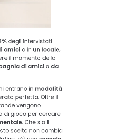
4%
degli intervistati
i amici
o in
un locale,
dere il momento della
agnia di amici
o
da
ani entrano in
modalità
ata perfetta. Oltre il
bevande vengono
 di gioco per cercare
amentale
. Che sia il
 posto scelto non cambia
Infine, c’è uno
zoccolo