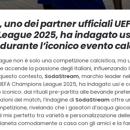
uno dei partner ufficiali UE
eague 2025, ha indagato us
i durante l’iconico evento cal
gue non è solo una competizione calcistica, ma u
 accende la passione degli italiani, influenzando 
n questo contesto,
SodaStream
, marchio leader nel
a UEFA Champions League 2025, ha indagato usi e co
conico: dai rituali pre-partita alle bevande prefer
oni del match, l’indagine di
SodaStream
offre 
competizione, rivelando che i gasatori d’acqua gioc
mix perfetto tra varietà e personalizzazione delle
 pianeta comodamente a casa con gli amici e la fa