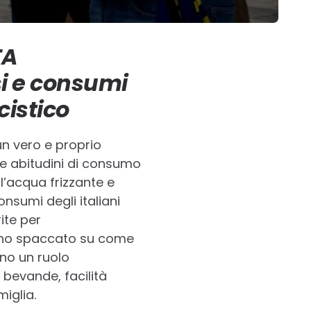
FA
i e consumi
cistico
n vero e proprio
le abitudini di consumo
l’acqua frizzante e
nsumi degli italiani
ite per
uno spaccato su come
ano un ruolo
 bevande, facilità
miglia.