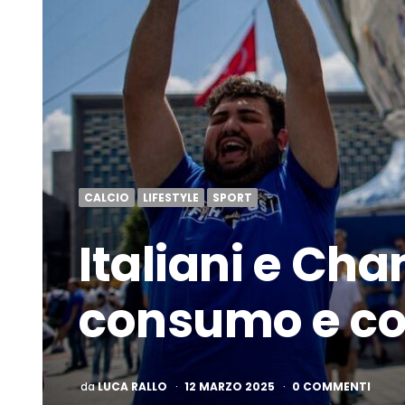
CALCIO
LIFESTYLE
SPORT
Italiani e Ch
consumo e co
PUBBLICATO
da
LUCA RALLO
12 MARZO 2025
0 COMMENTI