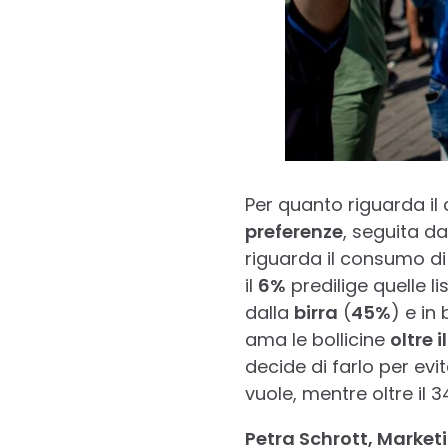
Per quanto riguarda il c
preferenze
, seguita d
riguarda il consumo d
il
6%
predilige quelle lis
dalla
birra
(
45%
) e in
ama le bollicine
oltre i
decide di farlo per evit
vuole, mentre oltre il 
Petra Schrott, Market