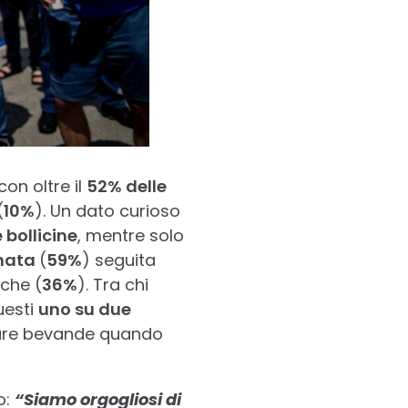
on oltre il
52% delle
(
10%
). Un dato curioso
e bollicine
, mentre solo
onata
(
59%
) seguita
iche (
36%
). Tra chi
uesti
uno su due
eparare bevande quando
o:
“Siamo orgogliosi di