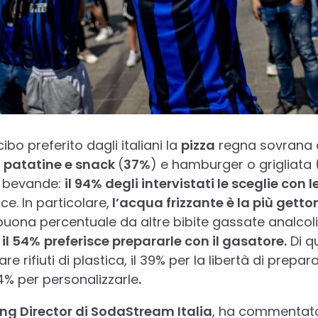
ibo preferito dagli italiani la
pizza
regna sovrana c
a
patatine e snack
(
37%
) e hamburger o grigliata 
i bevande:
il 94% degli intervistati le sceglie con l
ce. In particolare,
l’acqua frizzante è la più gett
 buona percentuale da altre bibite gassate analcol
l il 54%
preferisce prepararle con il gasatore.
Di q
are rifiuti di plastica, il 39% per la libertà di pr
34% per personalizzarle
.
ing Director di SodaStream Italia
, ha commentat