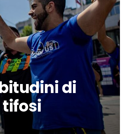
itudini di
ifosi