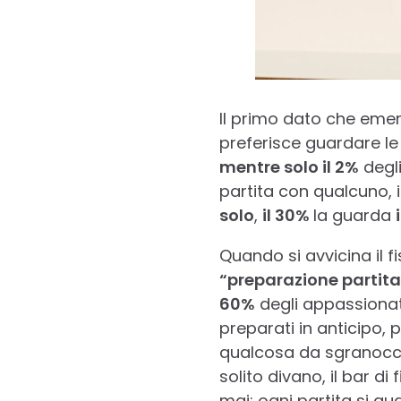
Il primo dato che emerge
preferisce guardare le
mentre solo il 2%
degli
partita con qualcuno, i
solo
,
il 30%
la guarda
Quando si avvicina il fi
“preparazione partita
60%
degli appassionat
preparati in anticipo
qualcosa da sgranocchi
solito divano, il bar d
mai: ogni partita si gu