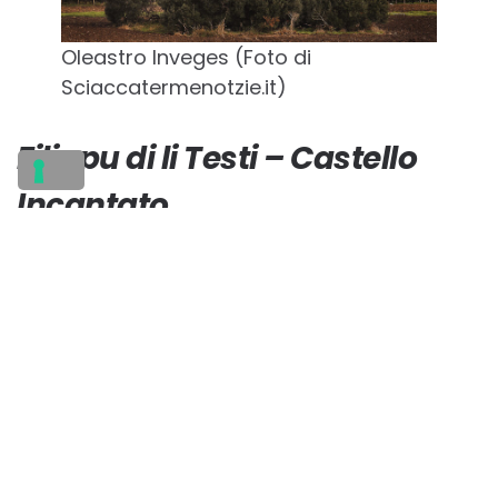
Oleastro Inveges (Foto di
Sciaccatermenotzie.it)
Filippu di li Testi – Castello
Incantato
Filippo Bentivegna è il protagonista della
nostra quarta storia. Scultore esponente dell’
Art Brut e re del suo regno. Nel 1913 giovane e
in forma migrò negli Stati Uniti in cerca della
fortuna, come avevano già fatto i suoi fratelli,
ma purtroppo per lui trovò solo una
bastonata alla testa che gli provocò un
trauma cranico e problemi di amnesia. Per