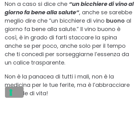
Non a caso si dice che
“un bicchiere di vino al
giorno fa bene alla salute”
, anche se sarebbe
meglio dire che “un bicchiere di vino
buono
al
giorno fa bene alla salute.” Il vino buono è
così, è in grado di farti staccare la spina
anche se per poco, anche solo per il tempo
che ti concedi per sorseggiarne l’essenza da
un calice trasparente.
Non è la panacea di tutti i mali, non è la
medicina per le tue ferite, ma è l’abbracciare
uno stile di vita!
Stile di vita sano, al contrario di quanto si
possa pensare! Infatti, un buon calice di vino
impone la necessità di un ritorno ad uno stile
di vita sano e genuino.