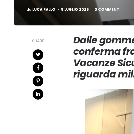
PUBBLICATO
da
LUCA RALLO
8 LUGLIO 2025
0 COMMENTI
Dalle gomme l
SHARE
conferma fra
Vacanze Sic
riguarda mili