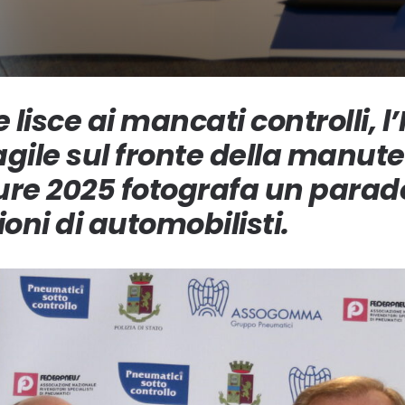
isce ai mancati controlli, l’I
gile sul fronte della manut
ure 2025 fotografa un parad
oni di automobilisti.