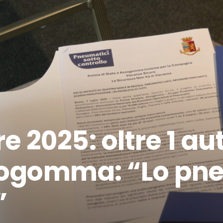
 2025: oltre 1 au
ssogomma: “Lo pn
”