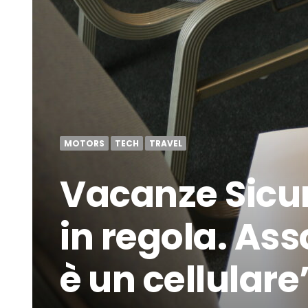
MOTORS
TECH
TRAVEL
Vacanze Sicure
in regola. A
è un cellulare