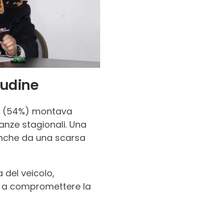
tudine
ate (54%) montava
anze stagionali. Una
anche da una scarsa
a del veicolo,
re a compromettere la