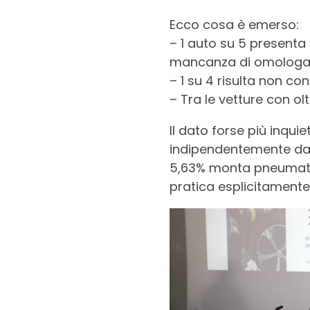
Ecco cosa è emerso:
– 1 auto su 5 presenta 
mancanza di omologaz
– 1 su 4 risulta non co
– Tra le vetture con ol
Il dato forse più inquie
indipendentemente dall
5,63% monta pneumatic
pratica esplicitamente 