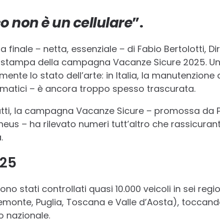
 non è un cellulare
”.
a finale – netta, essenziale – di Fabio Bertolotti,
 stampa della campagna Vacanze Sicure 2025. Un
ente lo stato dell’arte: in Italia, la manutenzione d
matici – è ancora troppo spesso trascurata.
tti, la campagna Vacanze Sicure – promossa da Po
 – ha rilevato numeri tutt’altro che rassicuranti:
.
025
o stati controllati quasi 10.000 veicoli in sei reg
Piemonte, Puglia, Toscana e Valle d’Aosta), toccand
io nazionale.