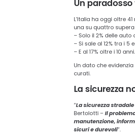
Un paradosso t
L’Italia ha oggi oltre 41
una su quattro supera i
– Solo il 2% delle auto
– Si sale al 12% tra i 5 e 
– E al 17% oltre i 10 anni.
Un dato che evidenzia 
curati.
La sicurezza n
“
La sicurezza stradale
Bertolotti –
Il problem
manutenzione, informar
sicuri e durevoli
”.