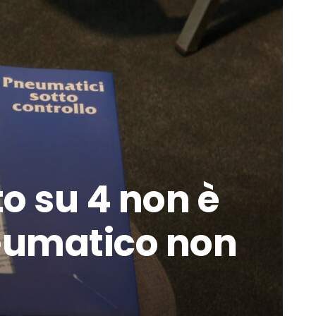
to su 4 non è
eumatico non