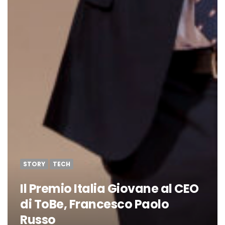
STORY
TECH
Il Premio Italia Giovane al CEO
di ToBe, Francesco Paolo
Russo