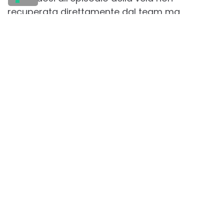
recuperata direttamente dal team ma
lasciata al mezzo d’appoggio.
La regata rimane comunque aperta: Arca –
che passa per seconda la prima boa con 140
metri di svantaggio da Deep Blue, seguito da
Portopiccolo Prosecco Doc e Maxi Jena, tenta