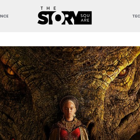
ANCE
TE