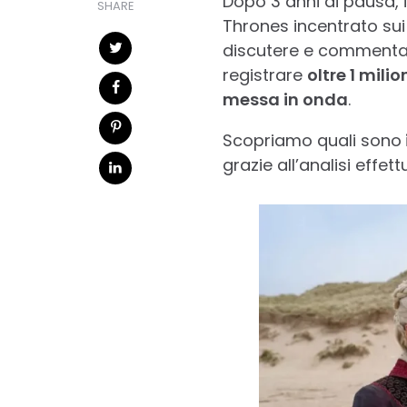
Dopo 3 anni di pausa, 
SHARE
Thrones incentrato sui
discutere e commentare
registrare
oltre 1 mili
messa in onda
.
Scopriamo quali sono
grazie all’analisi effet