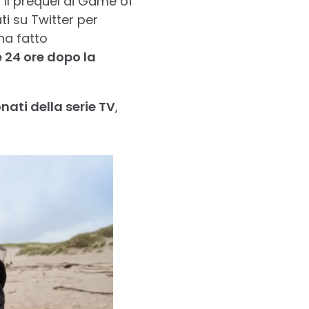
 il prequel di Game of
i su Twitter per
ha fatto
me 24 ore dopo la
nati della serie TV
,