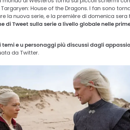
il mondo di Westeros torna sui piccoli schermi con
 Targaryen: House of the Dragons. I fan sono tornat
 la nuova serie, e la première di domenica sera 
one di Tweet sulla serie a livello globale nelle pri
i temi e u personaggi più discussi dagli appassio
tuata da Twitter.