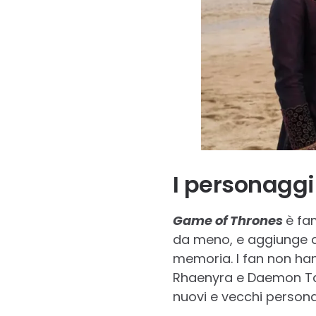
I personaggi
Game of Thrones
è fa
da meno, e aggiunge an
memoria. I fan non ha
Rhaenyra e Daemon Targ
nuovi e vecchi persona