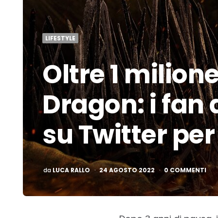
LIFESTYLE
Oltre 1 milion
Dragon: i fan
su Twitter pe
PUBBLICATO
da
LUCA RALLO
24 AGOSTO 2022
0 COMMENTI