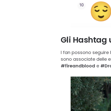
Gli Hashtag u
I fan possono seguire l
sono associate delle em
#fireandblood
e
#Dr