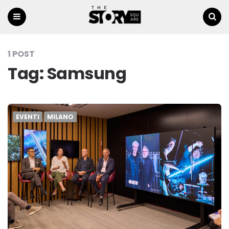
Menu
Ricerca
1 POST
Tag:
Samsung
EVENTI
MILANO