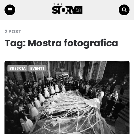
Menu
Ricerca
2 POST
Tag:
Mostra fotografica
BRESCIA
EVENTI