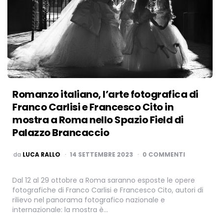
Romanzo italiano, l’arte fotografica di
Franco Carlisi e Francesco Cito in
mostra a Roma nello Spazio Field di
Palazzo Brancaccio
PUBBLICATO
da
LUCA RALLO
14 SETTEMBRE 2023
0 COMMENTI
Dal 12 al 29 ottobre a Roma saranno esposte le opere
fotografiche di Franco Carlisi e Francesco Cito, autori di
rilievo nel panorama fotografico nazionale e
internazionale: la mostra è…