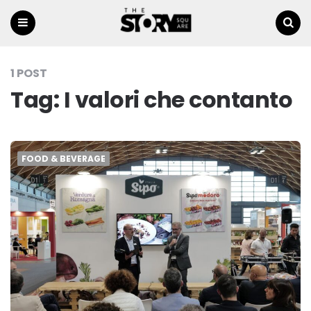
Menu
Ricerca
1 POST
Tag:
I valori che contanto
FOOD & BEVERAGE