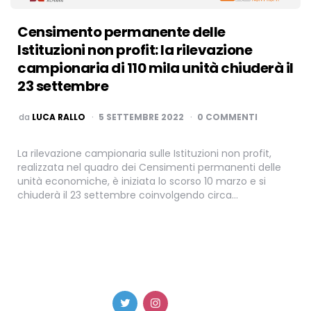
Censimento permanente delle
Istituzioni non profit: la rilevazione
campionaria di 110 mila unità chiuderà il
23 settembre
PUBBLICATO
da
LUCA RALLO
5 SETTEMBRE 2022
0 COMMENTI
La rilevazione campionaria sulle Istituzioni non profit,
realizzata nel quadro dei Censimenti permanenti delle
unità economiche, è iniziata lo scorso 10 marzo e si
chiuderà il 23 settembre coinvolgendo circa…