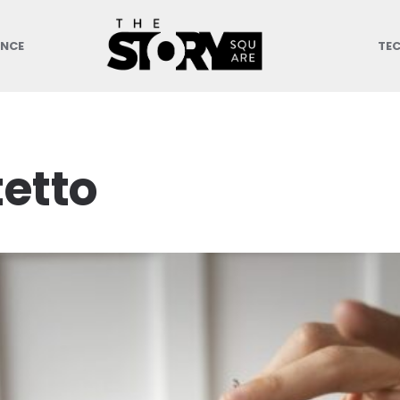
ANCE
TE
tetto