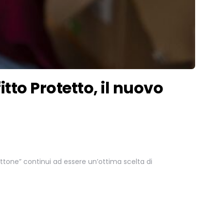
itto Protetto, il nuovo
attone” continui ad essere un’ottima scelta di