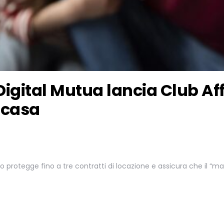
 Digital Mutua lancia Club Aff
i casa
io protegge fino a tre contratti di locazione e assicura che il “m