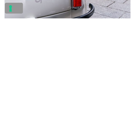
Superstudio Maxi: la
Spiaggina elettrica tra design
e visione urbana
Infine, all’interno del polo espositivo
Superstudio Maxi
, Garage Italia Customs ha