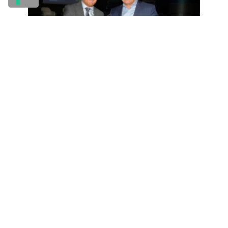
E il presidente
Scarabel
ribadisce: “
Service
Day avrà una valenza diversa dal passato
con due facce. Da un lato si focalizza sugli
autoriparatori perché sono nostri clienti,
dall’altro sulle concessionarie che devono
diventare a trazione ‘integrale’. Se si passerà
ai contratti di agenzia il service diventerà un
pilastro fondamentale per le nostre aziende
insieme all’usato, ai finanziamenti e ai
prodotti assicurativi e dovrà coprire gran