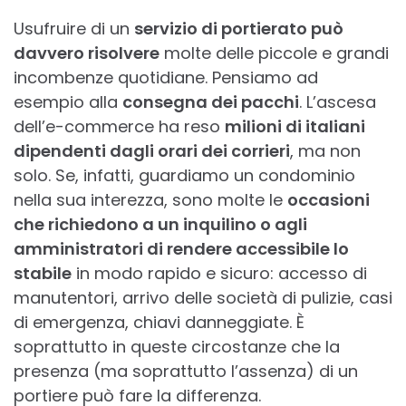
Usufruire di un
servizio di portierato può
davvero risolvere
molte delle piccole e grandi
incombenze quotidiane. Pensiamo ad
esempio alla
consegna dei pacchi
. L’ascesa
dell’e-commerce ha reso
milioni di italiani
dipendenti dagli orari dei corrieri
, ma non
solo. Se, infatti, guardiamo un condominio
nella sua interezza, sono molte le
occasioni
che richiedono a un inquilino o agli
amministratori di rendere accessibile lo
stabile
in modo rapido e sicuro: accesso di
manutentori, arrivo delle società di pulizie, casi
di emergenza, chiavi danneggiate. È
soprattutto in queste circostanze che la
presenza (ma soprattutto l’assenza) di un
portiere può fare la differenza.