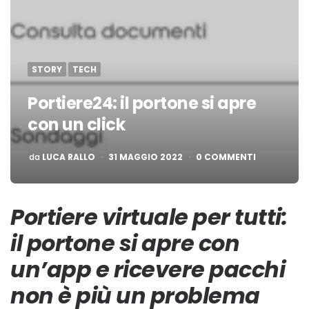
STORY
TECH
Portiere24: il portone si apre
con un click
PUBBLICATO
da
LUCA RALLO
31 MAGGIO 2022
0 COMMENTI
Portiere virtuale per tutti
:
il portone si apre con
un’app e ricevere pacchi
non è più un problema