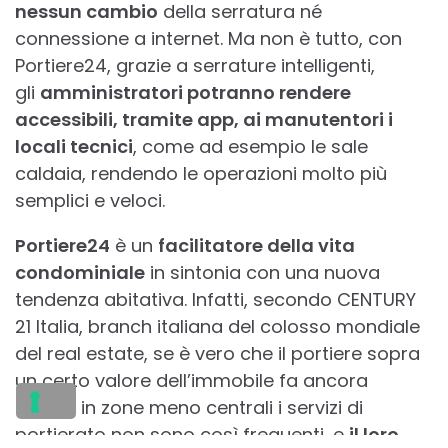
nessun cambio
della serratura né
connessione a internet. Ma non è tutto, con
Portiere24, grazie a serrature intelligenti,
gli
amministratori potranno rendere
accessibili, tramite app, ai manutentori i
locali tecnici
, come ad esempio le sale
caldaia, rendendo le operazioni molto più
semplici e veloci.
Portiere24
è un
facilitatore della vita
condominiale
in sintonia con una nuova
tendenza abitativa. Infatti, secondo CENTURY
21 Italia, branch italiana del colosso mondiale
del real estate, se è vero che il portiere sopra
un certo valore dell’immobile fa ancora
status, in zone meno centrali i servizi di
portierato non sono così frequenti, e
il loro