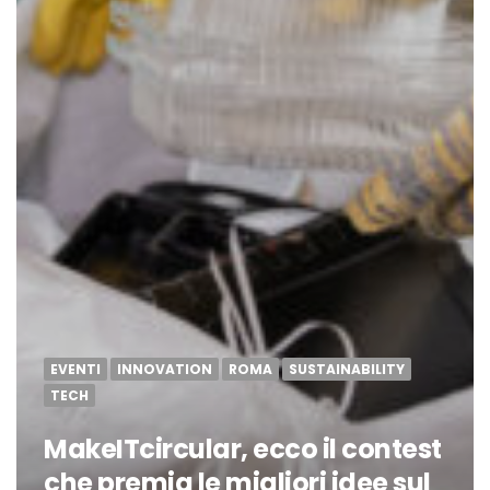
EVENTI
INNOVATION
ROMA
SUSTAINABILITY
TECH
MakeITcircular, ecco il contest
che premia le migliori idee sul