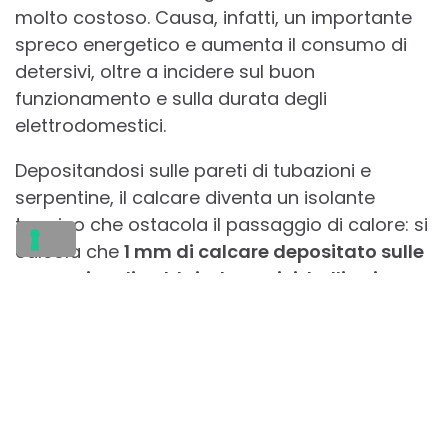
molto costoso. Causa, infatti, un importante
spreco energetico e aumenta il consumo di
detersivi, oltre a incidere sul buon
funzionamento e sulla durata degli
elettrodomestici.
Depositandosi sulle pareti di tubazioni e
serpentine, il calcare diventa un isolante
termico che ostacola il passaggio di calore: si
calcola che
1 mm di calcare depositato sulle
serpentine di caldaie, lavatrici, bollitori e
macchine del caffè possa aumentarne i
consumi del 18%.
Impianti ed elettrodomestici
in alta classe energetica subiscono così un
notevole decremento delle prestazioni reali.
Nel tempo, il calcare può arrecare veri e propri
danni ai componenti che vanno quindi