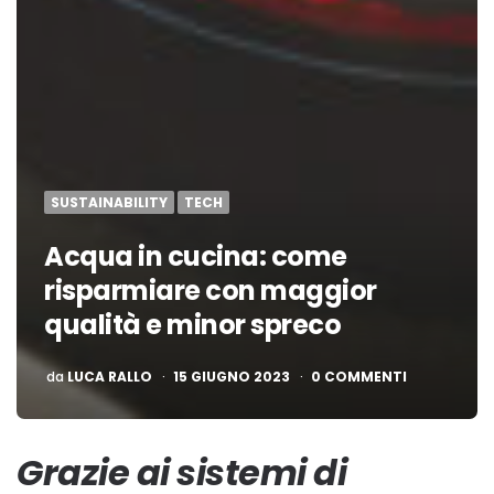
SUSTAINABILITY
TECH
Acqua in cucina: come
risparmiare con maggior
qualità e minor spreco
PUBBLICATO
da
LUCA RALLO
15 GIUGNO 2023
0 COMMENTI
Grazie ai sistemi di